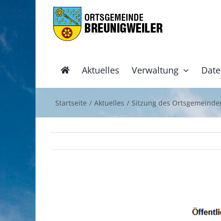
Zum
Inhalt
springen
Aktuelles
Verwaltung
Date
Startseite
Aktuelles
Sitzung des Ortsgemeinder
Zeige
grösseres
Bild