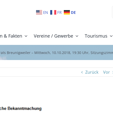
EN
FR
DE
n & Fakten
Vereine / Gewerbe
Tourismus
ats Breunigweiler – Mittwoch, 10.10.2018, 19:30 Uhr, Sitzungszi
Zurück
Vor