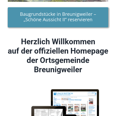
Tourismus
Baugrundstücke in Breunigweiler –
„Schöne Aussicht II“ reservieren
Galerie
Kontakt
Herzlich Willkommen
auf der offiziellen Homepage
Barrierefreiheit
der Ortsgemeinde
Breunigweiler